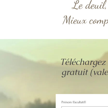
Le deuil, 
Mieux compr
Téléchargez 
gratuit (val
Prénom (facultatif)