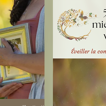
Em
Gr
S