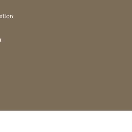
ation
i.