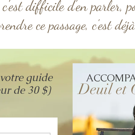
c'est difficile d'en parler, p
endre ce passage, c'est déjà
votre guide
ACCOMP
Deuil et
eur de 30 $)