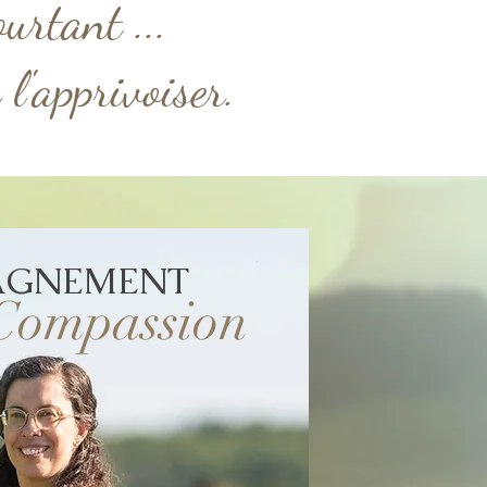
ourtant ...
 l'apprivoiser.
AGNEMENT
 Compassion