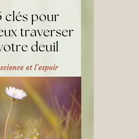
power
owth
tart Now