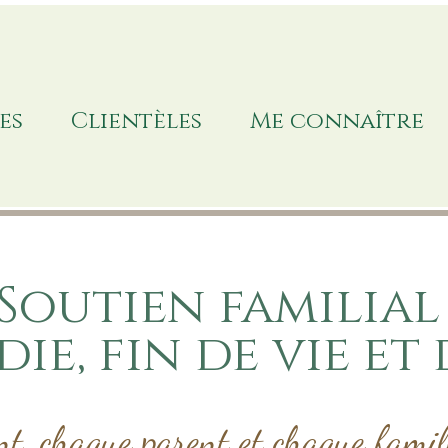
es
Clientèles
Me connaître
Soutien familial
ie, fin de vie et
t, chaque parent et chaque famill