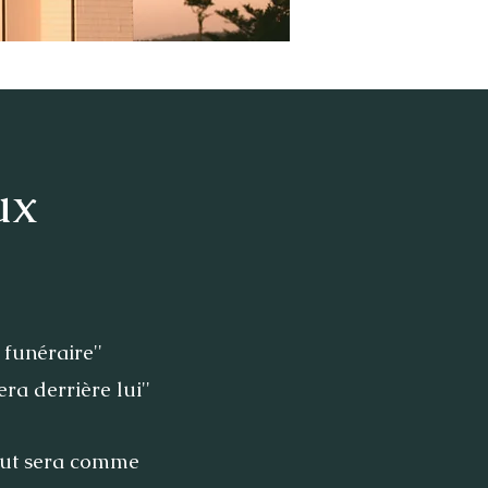
ux
 funéraire''
era derrière lui''
 tout sera comme