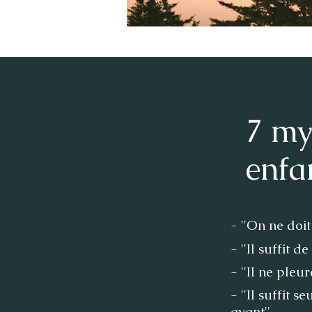
7 my
enfa
- ''On ne doi
- ''Il suffit 
- ''Il ne pleur
- ''Il suffit
avant''