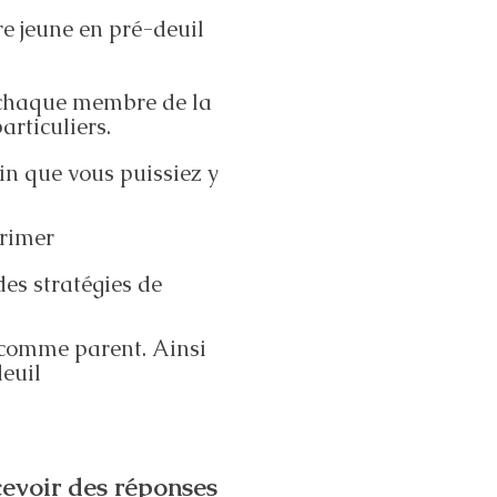
re jeune en pré-deuil
r chaque membre de la
articuliers.
n que vous puissiez y
primer
des stratégies de
 comme parent. Ainsi
deuil
evoir des réponses