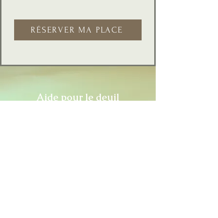
RÉSERVER MA PLACE
Aide pour le deuil
présentiel : Laval,
Laurentides, Rive-Nord
Aide pour le deuil en virtuel:
Pour être connecté où que
vous soyez !