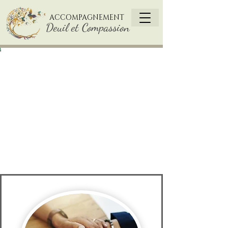
ACCOMPAGNEMENT
Deuil et Compassion
Services
d'accompagnement
RDV en soirée et de fin de
semaine disponibles